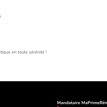
e
s
ique en toute sérénité !
Mandataire MaPrimeRén