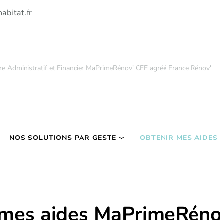
abitat.fr
re Administratif et Financier MaPrimeRénov' CEE agréé France Rénov'
NOS SOLUTIONS PAR GESTE
OBTENIR MES AIDES
 mes aides MaPrimeRéno