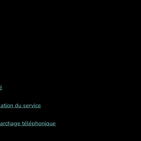
é
sation du service
marchage téléphonique