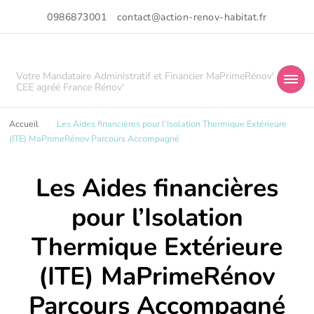
0986873001
contact@action-renov-habitat.fr
Votre Mandataire Administratif et Financier MaPrimeRénov'
CEE agréé France Rénov'
Accueil
Les Aides financières pour l’Isolation Thermique Extérieure
(ITE) MaPrimeRénov Parcours Accompagné
Les Aides financières
pour l’Isolation
Thermique Extérieure
(ITE) MaPrimeRénov
Parcours Accompagné