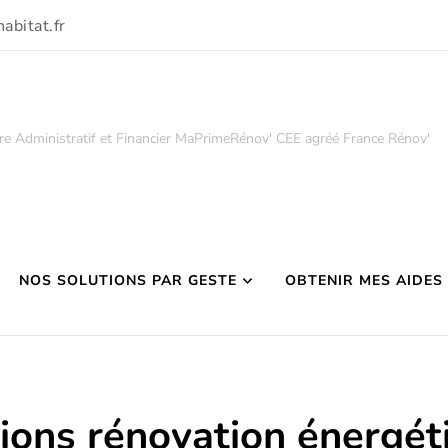
abitat.fr
re Administratif et Financier MaPrimeRénov' CEE agréé France Rénov'
NOS SOLUTIONS PAR GESTE
OBTENIR MES AIDES
ions rénovation énergé