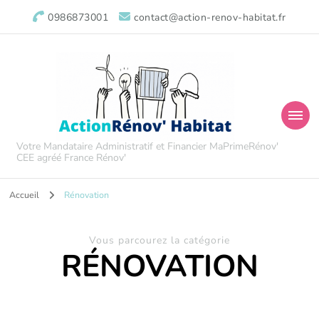
0986873001
contact@action-renov-habitat.fr
Votre Mandataire Administratif et Financier MaPrimeRénov'
CEE agréé France Rénov'
Accueil
Rénovation
Vous parcourez la catégorie
RÉNOVATION