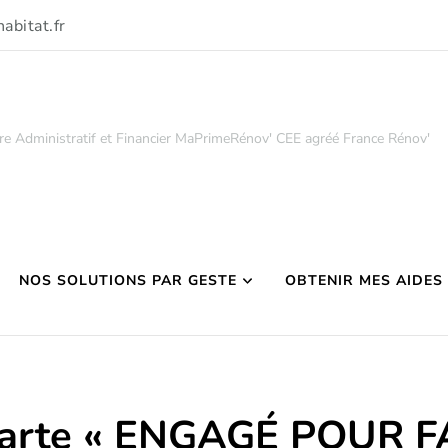
abitat.fr
re Administratif et Financier MaPrimeRénov' CEE agréé France Rénov'
NOS SOLUTIONS PAR GESTE
OBTENIR MES AIDES
arte « ENGAGÉ POUR F